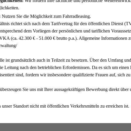
glichkeiten:
Wir fördern Ihre fachliche und persönliche Weiterentwic
ichkeiten.
:
Nutzen Sie die Möglichkeit zum Fahrradleasing.
ltnis richtet sich nach dem Tarifvertrag für den öffentlichen Dienst
entsprechend dem Vorliegen der persönlichen und tariflichen Vorausset
A (ca. 42.300 € - 51.000 € brutto p.a.). Allgemeine Informationen z
erwaltung/
le ist grundsätzlich auch in Teilzeit zu besetzen. Über den Umfang und
die Leitung nach den betrieblichen Erfordernissen. Da es sich um einen
äsentiert sind, fordern wir insbesondere qualifizierte Frauen auf, sich 
berzeugen Sie uns mit Ihrer aussagekräftigen Bewerbung direkt über u
 unser Standort nicht mit öffentlichen Verkehrsmitteln zu erreichen ist.