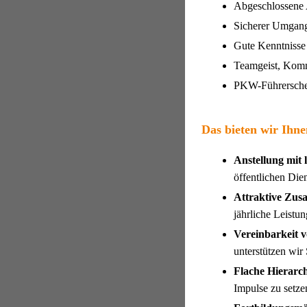
Abgeschlossene A
Sicherer Umgang
Gute Kenntnisse 
Teamgeist, Komm
PKW-Führerschein
Das bieten wir Ihne
Anstellung mit 
öffentlichen Di
Attraktive Zusa
jährliche Leistu
Vereinbarkeit v
unterstützen wir
Flache Hierarch
Impulse zu setze