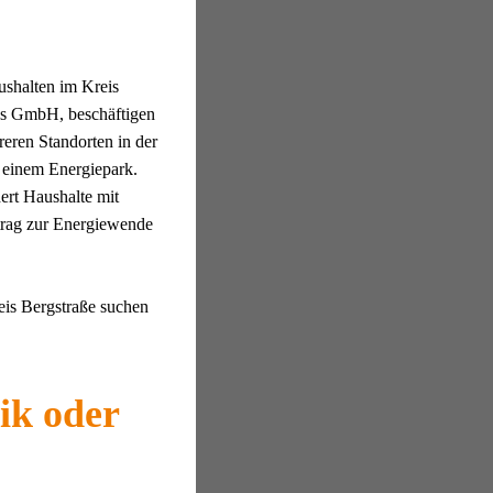
ushalten im Kreis
gs GmbH, beschäftigen
reren Standorten in der
 einem Energiepark.
rt Haushalte mit
trag zur Energiewende
eis Bergstraße suchen
ik oder