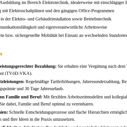
usbildung im Bereich Elektrotechnik, idealerweise mit einschlägiger 
 mit Elektroschaltplänen und den gängigen Office-Programmen
in der Elektro- und Gebäudeinstallation sowie Betriebstechnik
unikationsfähigkeit und eigenverantwortliche Arbeitsweise
 bzw. sichergestellte Mobilität bei Einsatz an wechselnden Standorte
n
leistungsgerechter Bezahlung:
Sie erhalten eine Vergütung nach dem T
enst (TVöD-VKA).
tzleistungen:
Regelmäßige Tariferhöhungen, Jahressonderzahlung, Betr
ngsprämie und 30 Tage Jahresurlaub.
on Familie und Beruf:
Mit flexiblen Arbeitszeitmodellen und kollegi
 Sie dabei, Familie und Beruf optimal zu vereinbaren.
ien:
Schnelle Entscheidungsprozesse und flache Hierarchien ermöglich
n und Ihre Ideen in die Praxis umzusetzen.