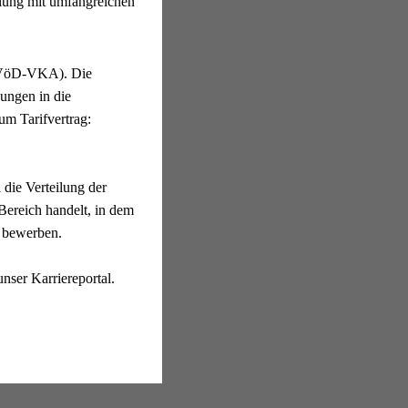
klung mit umfangreichen
 (TVöD-VKA). Die
zungen in die
um Tarifvertrag:
 die Verteilung der
 Bereich handelt, in dem
zu bewerben.
nser Karriereportal.